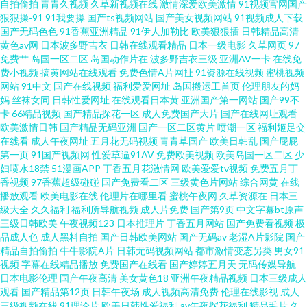
自拍偷拍
青青久视频
久草新视频在线
激情深爱欧美激情
91视频官网国产
狠狠操-91
91我要操
国产ts视频网站
国产美女视频网站
91视频成人下载
青 国产精品成品人品 午夜插插 91九九主播 97青青草草 超碰在线个人 国产在
国产无码色色
91香蕉亚洲精品
91伊人加勒比
欧美狠狠插
日韩精品高清
黄色av网
日本波多野吉衣
日韩在线观看精品
日本一级电影
久草网页
97
线欧 欧美成区 欧美综合逼 亚洲性情 大香蕉AV电影 老司机亚洲 91素人约啪 海
免费艹
岛国一区二区
岛国动作片在
波多野吉衣三级
亚洲AV一卡
在线免
费小视频
搞黄网站在线观看
免费色情A片网扯
91资源在线视频
蜜桃视频
网站
91中文
国产在线视频
福利爱爱网址
岛国搬运工首页
伦理朋友的妈
角AV 日本www色视频 91精品54 国产成人日韩 欧美一本道 伊人成人在线网
妈
丝袜女同
日韩性爱网址
在线观看日本黄
亚洲国产第一网站
国产99不
卡
66精品视频
国产精品探花一区
成人免费国产大片
国产在线网址观看
草美女bb 久久伊人狼友 亚洲黄页 俺来也导航 九九精品8 日韩视频秘 91伦乱
欧美激情日韩
国产精品无码亚洲
国产一区二区黄片
喷潮一区
福利姬足交
在线看
成人午夜网址
五月花无码视频
青青草国产
欧美日韩乱
国产屁屁
第一页
91国产视频网
性爱草逼91AV
免费欧美视频
欧美岛国一区二区
少
视频 国产美女自在线 欧美色图日本 亚洲精品在线一 www性另类 后入黑丝老
妇喷水18禁
51漫画APP
丁香五月花激情网
欧美爱爱tv视频
免费五月丁
香视频
97香蕉超级碰碰
国产免费看二区
三级黄色片网站
综合网黄
在线
阿姨 天堂网av老司机 91制作视频在线 国产海角社区 欧美性疯狂 伊人春色av
播放观看
欧美电影在线
伦理片在哪里看
蜜桃午夜网
久草资源在
日本三
级大全
久久福利
福利所导航视频
成人片免费
国产第9页
中文字幕bt原声
三级日韩欧美
午夜视频123
日本推理片
丁香五月网站
国产免费看视频
极
www91自拍 黄色爱片 日韩你懂得 91n线免费观看 国产精品成品人品 欧美亚
品成人色
成人黑料自拍
国产日韩欧美网站
国产无码av
老湿A片影院
国产
精品自拍偷拍
牛牛影院A片
日韩无码视频网站
都市激情变态另类
男女91
韩国产 亚洲色色狼456 超碰夜里草 久久视频性交 天美传媒A片 91视额 国产
视频
字幕在线精品播放
免费国产在线看
国产婷婷五月天
无码传媒导航
日本电影伦理
国产午夜高清
美女黄色18
亚洲午夜精品视频
日本三级成人
观看
国产精品第12页
日韩午夜场
成人视频高清免费
伦理在线影视
成人
91果冻视频 免费抖阴在线 无码专区桃花岛 肏逼片久久99 久久人体视频 婷婷
三级视频在线
91理论片
欧美日韩性爱福利
av午夜探花福利
精品毛片
久