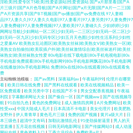
淫欧美|性爱专区TS欧美|性爱姿源站|性爱资源站
国产a片那里看|国产A
片三级片|国产A片色导航|国产A片网址|国产a片无限|国产A片一二三|国
产A片资源共享|国产BT视频|国产qv播放|国产qv免费在线
97人妻精
品|97人妻久久|97人妻久久电影|97人妻看片|97人妻另类|97人妻免费|97
人妻免费碰|97人妻免费视频|97人妻欧美|97人妻碰久久
少妇婷婷|少妇
网网址导航|少妇网站一区二区|少妇无码一二三区|少妇无码一区二区|少
妇无码一区九区|少妇无码专区|少妇五月天色图|少妇性生活系列|少妇性
之爱巢AV
欧美熟女乱论图区|欧美熟女丝袜|欧美熟女V|欧美熟女一区|欧
美熟女自拍偷拍|欧美双插户外|欧美丝袜激情综合|欧美丝袜迷歼|欧美丝
袜熟女|欧美丝袜熟女性爱
80s电影在线下载电影|80s手机电视电影|80s
手机电影免费观看|80s手机电影网9|80s手机电影网飘花|80s手机电影网
在线播放|80s手机电影网站 免费|80s在线|80s在线观看|80s在线观看免
费
主站蜘蛛池模板：
国产av黑料
|
深夜福利av
|
午夜福利99
|
伦理片在哪里
看
|
欧美日韩在线免费
|
国产黑料在线观看
|
欧美在线视频精品
|
欧美一
区免费观看
|
欧美另类中字
|
在线国产不卡
|
男女交配香蕉视频
|
午夜福
利院
|
字幕翻译网址大全
|
国产偷自一区
|
国产视频ww
|
国产在线视频导
航
|
91自拍九色
|
黄色的免费网址
|
成人激情四房网
|
A片免费网址
|
欧美
性受xxx
|
中国大陆成人毛片
|
日本高清不卡电影
|
美女伦理片
|
欧美肥熟
女野外
|
伊人青青草
|
黄色毛片三级
|
免费的国产视频
|
黄片a级大片
|
日
本三级色
|
超清中文有码
|
加勒比激情乱伦
|
91使劲操射逼里
|
男人的天
堂直播
|
五月花在线视频
|
日韩无码电影网址
|
国产传媒网站0
|
成人动漫
网站在线
|
黄色资料入口
|
丁香六月综合
|
免费欧美α片
|