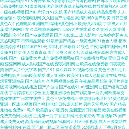
吃瓜精品偷拍
91大神合集
成人拍拍拍免费
香港伦理剧
日韩大片观看网址
日韩免费电影
91羞羞视频
国产网站
青草全福视在线
性导航影视AV
日本
强奸 91次员 www变态天堂 国产精品人人操 欧美AA视频 偷拍桃花日韩 91麻
一级在线视频
国产好片浮力
91久操
国产精品成人在线
精品免费看
人人
看操碰
午夜伦理电影网
久久国自产拍精品
高清乱码0
国产欧美
日韩三级
豆国产蜜臀 超碰在线操香蕉 黑丝国产素人 美女在线播放 日韩成人在线观看
黄色A片
伦理电影亚洲国产
福利姬黄色网址
欧美伊人影院
丁香成人五月
花
黄色网网址女
久草视频最新网址
日韩大片在线看
久久亚洲人成
亚州
色图乱伦小说
国产va免费观看
国产人妖第二
成人影片h
91色婷婷瑟色
东
亚洲国产精华 91日本在线视频 大香蕉大伊人 激情视频免费看 欧美黄一片 婷
京热狠狠草
日韩精品观看
91最新国产精品
一级黄色网
91色色人妻
都市
激情婷婷
91精品国产91
云涩福利在线导航
91视色
午夜福利在线网站
91
婷五月天久久 中文AⅤ在线 99香蕉性爱 福利地址发布页 久草蜜臀视频在线 欧
直播
91处女
伊人网青青草
国产又爽又黄又无
久草福利资源网
东方成人
在线
国产一级免费大片
成年免费视频网站
国产在线播放网站
亚洲日本视
频
淫淫网网
成人影视国产在线
深夜福利网址
欧美在线免费看
日夜夜欧
美综合性 亚洲色图色五月 91专区在线欢看 丁香五月剧场 精品麻豆传媒 欧美
美
国产大片中文字幕
国产片91
操久婷婷
91视频你懂得
黄色三级片毛片
免费电影片
日韩欧美爱爱
成人亚洲区
欧美性16
成人色情黄片在线
在线
日韩蜜臀 神马影院午夜限制 91传媒免费入口 操逼视频A 久久播五月 日本簧
观看亚洲精品
国产热综合
久草网视频在线看
午夜精品网影院
伦理片完整
版
黄视网站在线播放
国产片自拍
国产在线91
AV亚洲网址
国产经典三级
在线
丁香婷婷五月综合
五月花亚洲综合
国产影院第一页
乱码欧美孕交
色视频 伊人成人在线视频 97人妻啪啪 福利网站导航 久热视频精品 日韩av无
超碰在线艹
日本在线护士
黄色三级免费网址
香港电影伦理片
91黄色电影
亚洲一区成人视频
国产福利电影
日韩成人影片
男的天堂网AV
国产精品
码破解 亚洲欧美都市激情 91网站播放 国产肏屄中文 麻豆国产一二三四 色午
尤物在
免费a一毛片
欧美肠交扩张另类
最新亚洲日韩精品
欧美在线视频
免费黄色网址在线
主播第一页
丁香五月网
性爱东京热
草逼视频78
国产
成人免费无码
高清日韩无码视频
宗和网五月天
日b视频
成人三级网站在
月视频 18禁黄站 www免费视频 国产伪娘视频 麻豆传媒吴梦梦 日韩三级麻豆
主播福利姬h在线
国产精一精二区
基情涩涩网
51漫画成人
丁香5月综合