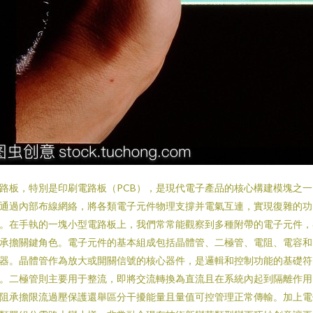
路板，特別是印刷電路板（PCB），是現代電子產品的核心構建模塊之一
通過內部布線網絡，將各類電子元件物理支撐并電氣互連，實現復雜的功
。在手執的一塊小型電路板上，我們常常能觀察到多種附帶的電子元件，
承擔關鍵角色。電子元件的基本組成包括晶體管、二極管、電阻、電容和
器。晶體管作為放大或開關信號的核心器件，是邏輯和控制功能的基礎符
。二極管則主要用于整流，即將交流轉換為直流且在系統內起到隔離作用
阻承擔限流過壓保護還舉區分干擾能量且量值可控管理正常傳輸。加上電