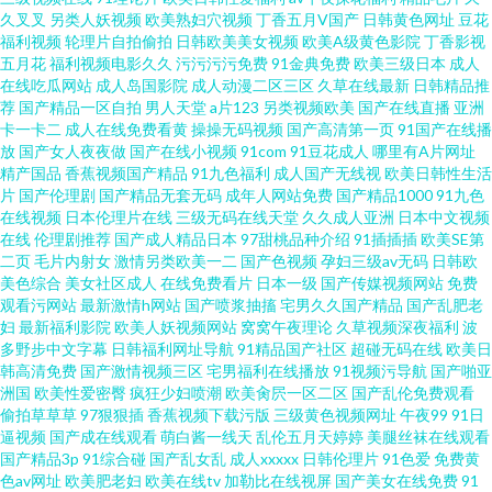
久叉叉
另类人妖视频
欧美熟妇穴视频
丁香五月V国产
日韩黄色网址
豆花
五月天色色 91中文字幕熟女 国家专区一二三 人操人碰 综合av另类 东京热久
福利视频
轮理片自拍偷拍
日韩欧美美女视频
欧美A级黄色影院
丁香影视
五月花
福利视频电影久久
污污污污免费
91金典免费
欧美三级日本
成人
在线吃瓜网站
成人岛国影院
成人动漫二区三区
久草在线最新
日韩精品推
久AV 男人天堂社区
荐
国产精品一区自拍
男人天堂
a片123
另类视频欧美
国产在线直播
亚洲
卡一卡二
成人在线免费看黄
操操无码视频
国产高清第一页
91国产在线播
放
国产女人夜夜做
国产在线小视频
91com
91豆花成人
哪里有A片网址
精产国品
香蕉视频国产精品
91九色福利
成人国产无线视
欧美日韩性生活
片
国产伦理剧
国产精品无套无码
成年人网站免费
国产精品1000
91九色
在线视频
日本伦理片在线
三级无码在线天堂
久久成人亚洲
日本中文视频
在线
伦理剧推荐
国产成人精品日本
97甜桃品种介绍
91插插插
欧美SE第
二页
毛片内射女
激情另类欧美一二
国产色视频
孕妇三级av无码
日韩欧
美色综合
美女社区成人
在线免费看片
日本一级
国产传媒视频网站
免费
观看污网站
最新激情h网站
国产喷浆抽搐
宅男久久国产精品
国产乱肥老
妇
最新福利影院
欧美人妖视频网站
窝窝午夜理论
久草视频深夜福利
波
多野步中文字幕
日韩福利网址导航
91精品国产社区
超碰无码在线
欧美日
韩高清免费
国产激情视频三区
宅男福利在线播放
91视频污导航
国产啪亚
洲国
欧美性爱密臀
疯狂少妇喷潮
欧美肏屄一区二区
国产乱伦免费观看
偷拍草草草
97狠狠插
香蕉视频下载污版
三级黄色视频网址
午夜99
91日
逼视频
国产成在线观看
萌白酱一线天
乱伦五月天婷婷
美腿丝袜在线观看
国产精品3p
91综合碰
国产乱女乱
成人xxxxx
日韩伦理片
91色爱
免费黄
色av网址
欧美肥老妇
欧美在线tv
加勒比在线视屏
国产美女在线免费
91