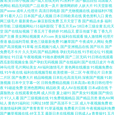
频
欧美日韩小视频
国产成人在线无码
91黑料不
国产极品自拍
岛国最大
色网站
精品无码国产二品
欧美一及片
激情网婷婷
人妖大片
91天堂影视
国产www
成年人伦理片
高清日韩电影
国产尤物视频在线
超碰福利97视
屏
91看片入口
日本国产成人视频
日本日韩欧美在线
黄色资料入口
黄色
网三级毛片
最新黄色av
麻豆影院免费
五月天堂丁香
国产精品水多
福利
所导航
三级视频网站J
51福利影院
丁香五月天av
18日本三级全黄
乱伦天
堂
国产在线短视频
丁香五月丁香婷婷
91精品又
爱豆传媒下载
丁香九月
国产主播
美女网站视频黄
A片com
美女福利在线观看
狼人激情网
伦理片
香港
极品福利导航
黄色三级最新免费
91嫩草国产
午夜成年人网站
免费
国产高清视频
91草莓
丝瓜视频污成人
国产亚洲视品在线
国产玖玖
国产
免费毛不卡片
久久无码
国产精品网络
孕妇无码在线
91手机论坛
91视频
新地址
91日逼
午夜啪视频
91啪水蜜桃网
国产二区无码
91日韩在线观看
西瓜影院视频全集
国产孕妇无码视频
国产在线福利
国产在线日皮片
午夜
神马伦理
毛片网站美女
AV福利激情毛片
黄色网在线播放
91视频免费在
线
91午夜在线
福利在线视频导航
欧美喷潮一区二区
午夜理论片
日本第
二片区
国产免费大片
精品呦视频
日本乱伦高清无码
深夜国产视频
91刺
激视频
日本中文字幕一区
日韩免费精品视频
日本高清v
欧美日韩伦理午
夜
91碰超免费
亚洲色图网站
精品欧美
成人AV在线观看
日本a级在线
干
露脸熟女
在线观看黄色网
成人抖音
爰上碰91
国产美女91视频
国产情侣
片
97人人看
国产三级视频在线
91免费视频精品
国产精品另类
黄色AV网
站人
黄色91福利社
污网址18禁
国产高清不卡二区
成人午夜视频免费
欧
美激情福利网
国产青青青草
91草逼视频
免费看片日韩
午夜视频福利免费
国产嫩草视频在线
69叉叉叉
最新日本在线视频
日韩成人a
青青操91
五月