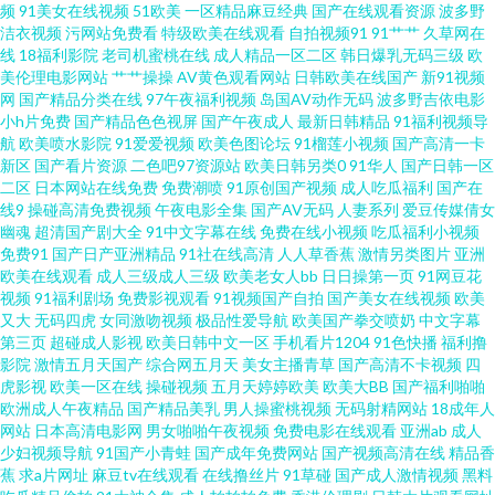
频
91美女在线视频
51欧美
一区精品麻豆经典
国产在线观看资源
波多野
日本一道本 波多野结衣一本道 含羞草网站AV 老司机久久 欧美少妇裸体 四虎
洁衣视频
污网站免费看
特级欧美在线观看
自拍视频91
91艹艹
久草网在
线
18福利影院
老司机蜜桃在线
成人精品一区二区
韩日爆乳无码三级
欧
美伦理电影网站
艹艹操操
AV黄色观看网站
日韩欧美在线国产
新91视频
色逼 一区二区机械 91在线视频免费 超碰狠狠 国产第2页 欧美日逼网 日韩素
网
国产精品分类在线
97午夜福利视频
岛国AV动作无码
波多野吉依电影
小h片免费
国产精品色色视屏
国产午夜成人
最新日韩精品
91福利视频导
人在线一区 亚洲日本性爱 91美足交麻豆 av噜噜成人网 国产日韩久久视频 老
航
欧美喷水影院
91爱爱视频
欧美色图论坛
91榴莲小视频
国产高清一卡
新区
国产看片资源
二色吧97资源站
欧美日韩另类0
91华人
国产日韩一区
二区
日本网站在线免费
免费潮喷
91原创国产视频
成人吃瓜福利
国产在
司机av影视 欧美一区色网 深夜福利网站AV 91茄子桃子 超碰www97 国产免
线9
操碰高清免费视频
午夜电影全集
国产AV无码
人妻系列
爱豆传媒倩女
幽魂
超清国产剧大全
91中文字幕在线
免费在线小视频
吃瓜福利小视频
费情爱视频 久久精品六 欧美色性交 香蕉伊人久操 91国模吧 av不卡电影 成人
免费91
国产日产亚洲精品
91社在线高清
人人草香蕉
激情另类图片
亚洲
欧美在线观看
成人三级成人三级
欧美老女人bb
日日操第一页
91网豆花
视频
91福利剧场
免费影视观看
91视频国产自拍
国产美女在线视频
欧美
黄色电影网址 国产三级网址 欧美啪啪午夜频道 丝袜性爱免费视频 伊人久久
又大
无码四虎
女同激吻视频
极品性爱导航
欧美国产拳交喷奶
中文字幕
第三页
超碰成人影视
欧美日韩中文一区
手机看片1204
91色快播
福利撸
国产 91人妻在线 国产黄色在线三级 久草资源福利战 欧美性爱人与兽 日韩一
影院
激情五月天国产
综合网五月天
美女主播青草
国产高清不卡视频
四
虎影视
欧美一区在线
操碰视频
五月天婷婷欧美
欧美大BB
国产福利啪啪
欧洲成人午夜精品
国产精品美乳
男人操蜜桃视频
无码射精网站
18成年人
区 91免费国 不卡三区 国产精品人人操 九九色色电器 欧美操人 五月天狠狠干
网站
日本高清电影网
男女啪啪午夜视频
免费电影在线观看
亚洲ab
成人
少妇视频导航
91国产小青蛙
国产成年免费网站
国产视频高清在线
精品香
综合另类 97视频色色 成人电影91 韩国AV资源导航 欧美精品一成人 午夜影院
蕉
求a片网址
麻豆tv在线观看
在线撸丝片
91草碰
国产成人激情视频
黑料