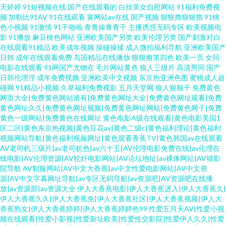
天婷婷
91短视频在线
国产在线观看的
白丝美女自慰网站
91福利免费视
频
加勒比91AV
91在线观看
黄网站av在线
国产视频
狠狠擼狠狠擼
91桃
色小视频
91激情
91干啪啪
青青操青青干
主播诱惑无码专区
欧美视频电
影
91播放
麻豆桃色网站
亚洲欧美国产另类
欧美伦理另类
国产刺激对白
在线观看91精品
欧美成年视频
操碰操揉
成人微拍福利导航
亚洲欧美国产
日韩
成年在线观看免费
岛国精品在线播放
狠狠撸第四色
欧美一页
女同
电影在线观看
91网国产尤物在
毛片网站黄色
狼人三级片
高清男同
国产
日韩伦理淫
成年免费视频
亚洲欧美中文视频
东京热亚洲色图
蜜桃成人超
碰网
91精品小视频
久草福利免费视影
五月天堂网
狼人狠狠干
免费黄色
网页大全|免费黄色网站谁有|免费黄色网址大全|免费黄色网址观看|免费
黄色网址久久|免费黄色网址视频|免费黄色网址网站|免费黄色网子|免费
黄色一级网站|免费黄色在线网址
黄色电影A级在线观看|黄色电影美国1
区二区|黄色东京热视频|黄色豆花av|黄色二级c|黄色福利理论|黄色福利
视频网站导航|黄色福利视频网址|黄色观看香蕉TV|黄色韩国av在线观看
AV老司机三级片|av老司机色|av六十五|AV伦理电影免费在线|av伦理在
线电影|AV伦理资源|AV轮奸电影网站|AV论坛地址|av裸体网站|AV猫影
院导航
AV制服网站|AV中文大香蕉|av中文性爱电影网站|AV中文资
源|AV中文字幕网址导航|av专区无码导航|av资源吧|AV资源吧在线播
放|av资源部|av资源大全
伊人大香蕉电影|伊人大香蕉进入|伊人大香蕉久|
伊人大香蕉久久|伊人大香蕉免|伊人大香蕉社区|伊人大香蕉视频|伊人大
香蕉熟女|伊人大香蕉婷婷|伊人大香蕉婷婷色99
性爱五月天AV|性爱小视
频在线观看|性爱小影视|性爱新址欧美|性爱性交影院|性爱伊人久久|性爱