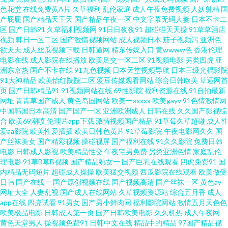
色花堂
在线免费黄A片
久草福利
乱伦家庭
成人午夜免费视频
人妖射精
国
品 日韩操操网 午夜小视频在线 91九九九在线 国产探花福利导航 久久香蕉网
产屁屁
国产精品天干天
国产精品午夜一区
中文字幕无码人妻
日本不卡二
区
国产日韩91
久草福利视频网
91日日夜夜91
超碰碰天天操
91草草酒店
视频 日本色天堂 婷婷五月天社区 中文字幕丰满少妇 97超碰性爱 九一网站永
视频
韩日一区二区
国产激情视频网站
成人视频日本
茄子视频污
亚洲色
欲天天
成人丝瓜视频下载
日韩逼网
精东传媒入口
黄wwww色
香港伦理
电影在线
成人影院在线播放
欧美足交一区二区
91视频电影
另类四虎
亚
久免费 欧美少女性性交 日韩色图自拍 一级片人妖 99超碰人人爱 国产91视频
洲东京热
国产不卡在线
91九色视频
日本天堂视频导航
日本三级光棍影院
91大神精品
欧美怡红院院二区
爱豆传媒观看网站
综合日韩欧美
草逼网首
在线 欧美小性爱 婷婷五月色偷 亚洲色图自拍 99三级伦理片网 超碰人人大 欧
页
国产日韩精品91
91视频网站在线
69性影院
福利资源在线
91自拍最新
网址
青青草国产成人
黄色岛国网站
欧美一xxxxx
欧美gayv
91色情激情网
中国韩国日本高清
国产国产一区
亚洲欧洲成人
日韩在线
久久国产影视综
美韩爆操逼 色婷婷成人网址 91视频国产网址 操人妻网页 日本视频五区 午夜
合
欧美69潮喷
伦理片app下载
激情视频国产精品
91草莓久草超碰
成人性
爱aa影院
欧美性爱插插
欧美日韩色黄片
91草莓影院
午夜电影网久久
国
性爱片 成人黄色电影院 国产乱人一区 久操婷婷福利姬 伊人成人社区 成人香
产丝袜美女
国产精彩视频
操碰视屏
国产福利在线
91久久影院
免费日韩
电影
日韩成人影视
欧美精品性交
午夜宅男免费
另类亚洲色情
家庭乱伦
理电影
91草B草B视频
国产精品熟女一
国产巨乳在线观看
四虎免费91
国
蕉视频在线 后入白丝尤物 老湿浮力院 色色视频自拍首页 亚洲丝袜足交 91密
内精品无码短片
超碰成人操操
欧美猛交视频
西瓜影院在线观看
欧美做受
日韩
国产在线一
国产原创视频在线
国产视频高清
国产丝袜一区
黄色av
臀 成人AV资源 老湿机午夜 91免费在线看 成人97 国产视频在线91 久久伊人
网址大全
人妻乱视
国产成人在线网站
久草视频资源站
综合五月香
成人
app在线
四虎试看
91男女
国产男小鲜肉同
福利影院网站
激情五月天色色
欧美极品电影
日韩成人第一页
国产日韩欧美电影
久久机热
成人午夜网
一区 欧美野外性V 91探花app 东方aV一男一女 久久精点视频 欧美日韩性爱网
黄色天堂男人
操视频免费91
日韩中文在线
精品中的精品
97国产精品视