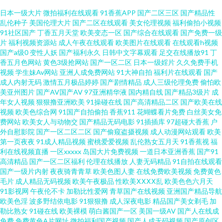
免费视频无码专区 www欧美日 四虎私人影院 91桃色神马 91抖音 91探花国产
日本一级大片
微拍福利在线观看
91香蕉APP
国产二区三区
国产精品性
乱伦种子
美国伦理大片
国产二区在线观看
美女伦理视频
福利偷拍小视频
91社区国产
丁香五月天堂
欧美变态一区
国产综合在线观看
国产免费一级
在线 超碰碰碰aV 丁香影院av 欧美女同合集 69xbcom 91大神视频污 超碰人人
片
福利视频资源站
成人午夜在线观看
欧美图片在线观看
在线观看h视频
国产a级0
变性人妖
国产福利永久
日韩中文字幕观看
足交在线播放91
丁
草51 国产香蕉99 蜜桃91日韩 五月天狼友 91午夜视频 激情另类综合av 日韩
香五月色网站
黄色3级抢网站
国产一区二区
日本一级婬片
久久免费手机
视频
学生妹Av网站
亚洲人成免费网站
91大神自拍
福利片在线观看
国产
成人内射无码
激情五月极品婷婷
国产剧情精品
成人三级伦理免费
偷怕欧
色片在线看 深夜影院a AV日韩另类TS 国产91视 黑丝袜喷水视频网 欧美日韩
美亚州图片
国产AV国产AV
97亚洲精华液
国内精自线
国产精品3级片
成
年女人视频
狠狠撸亚洲欧美
91操碰在线
国产高清精品二区
国产欧美在线
性爱网 亚州综合网 97超碰狠狠操 岛国有码av 五月丁香基地av 91国产网站 AV
视频
欧美色综合网
91国产自拍偷拍
香蕉911
花蝴蝶看片免费
白丝美女免
费网站
欧美女人与动物交
国产精品无码电影
91插插库
97超碰大香蕉
户
外自慰影院
国产一区二区二区
国产偷窥盗摄视频
成人动漫网站观看
欧美
色导航 成人Av午夜影视 黑丝袜喷水视频 麻豆三级片大全 人人操爱爱 色五月
第一页夜夜
91成人精品视频
蜜桃爱爱视频
乱伦熟女五月天
91香蕉视
福
利在线视频直播
一区xxxxx
岛国大片免费视频
一道日本亚洲香蕉
国产91
97 亚洲免费成人电影 91巨炮视频在线 日韩AV撸 天天夜夜肏 肏逼社区 韩国av
高清精品
国产一区二区福利
伦理在线播放
人妻无码精品
91自拍在线观看
国产一级片内射
夜夜骑青青草
欧美色图人妻
在线免费欧美视频
免费黄色
毛片
成人精品无码视频
欧美午夜极品
性欧美ⅩⅩⅩⅩ乱
欧美色色六月天
永久免费 久草色视频 欧美极品视频 91热视 a级影院私人 国产第2页 久草成人
91影视网
午夜伦不卡
加勒比性爱网
青草国产在线视频
亚洲国产精品导航
欧美色淫
波多野结依电影
91狠狠撸
成人深夜电影
精品国产美女剃毛
加
福利 蜜桃视频在线观看 日韩欧美中文自拍 91ri精品 激情夜色av 欧美成人精
勒比熟女
91碰在线
欧美裸模
萌白酱国产一区
美国一级AV
国产人在线成
免费
免费黄色A片网址
微拍福利国产视频
国产人成无码视频
国产原创区