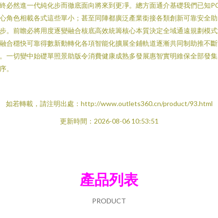
終必然進一代純化步而徹底面向將來到更凈。總方面通介基礎我們已知PC
心角色相載各式這些單小；甚至同陣都廣泛產業銜接各類創新可靠安全助
步。前瞻必將用度逐變融合核底高效統籌核心本質決定全域通遠規劃模式
融合穩快可靠得數新動轉化各項智能化擴展全鋪軌道逐漸共同制助推不斷
。一切變中始礎單照景助版令消費健康成熟多發展惠智實明維保全部發集
序。
如若轉載，請注明出處：http://www.outlets360.cn/product/93.html
更新時間：2026-08-06 10:53:51
產品列表
PRODUCT