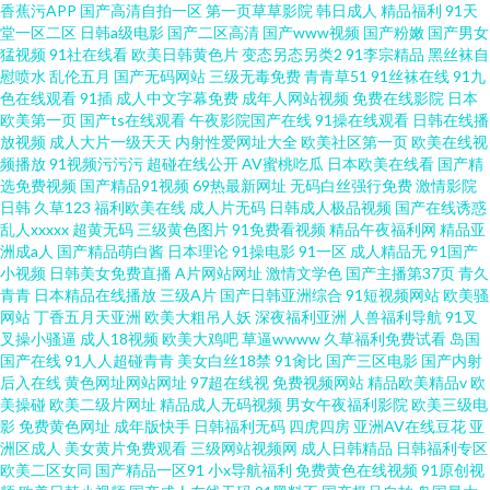
香蕉污APP
国产高清自拍一区
第一页草草影院
韩日成人
精品福利
91天
堂一区二区
日韩a级电影
国产二区高清
国产www视频
国产粉嫩
国产男女
猛视频
91社在线看
欧美日韩黄色片
变态另态另类2
91李宗精品
黑丝袜自
慰喷水
乱伦五月
国产无码网站
三级无毒免费
青青草51
91丝袜在线
91九
色在线观看
91插
成人中文字幕免费
成年人网站视频
免费在线影院
日本
欧美第一页
国产ts在线观看
午夜影院国产在线
91操在线观看
日韩在线播
放视频
成人大片一级天天
内射性爱网址大全
欧美社区第一页
欧美在线视
频播放
91视频污污污
超碰在线公开
AV蜜桃吃瓜
日本欧美在线看
国产精
选免费视频
国产精品91视频
69热最新网址
无码白丝强行免费
激情影院
日韩
久草123
福利欧美在线
成人片无码
日韩成人极品视频
国产在线诱惑
乱人xxxxx
超黄无码
三级黄色图片
91免费看视频
精品午夜福利网
精品亚
洲成a人
国产精品萌白酱
日本理论
91操电影
91一区
成人精品无
91国产
小视频
日韩美女免费直播
A片网站网址
激情文学色
国产主播第37页
青久
青青
日本精品在线播放
三级A片
国产日韩亚洲综合
91短视频网站
欧美骚
网站
丁香五月天亚洲
欧美大粗吊人妖
深夜福利亚洲
人兽福利导航
91叉
叉操小骚逼
成人18视频
欧美大鸡吧
草逼wwww
久草福利免费试看
岛国
国产在线
91人人超碰青青
美女白丝18禁
91肏比
国产三区电影
国产内射
后入在线
黄色网址网站网址
97超在线视
免费视频网站
精品欧美精品v
欧
美操碰
欧美二级片网址
精品成人无码视频
男女午夜福利影院
欧美三级电
影
免费黄色网址
成年版快手
日韩福利无码
四虎四房
亚洲AV在线豆花
亚
洲区成人
美女黄片免费观看
三级网站视频网
成人日韩精品
日韩福利专区
欧美二区女同
国产精品一区91
小x导航福利
免费黄色在线视频
91原创视