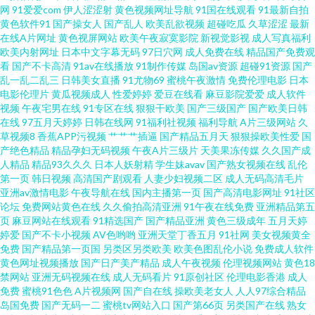
网
91爱爱com
伊人涩涩射
黄色视频网址导航
91国在线观看
91最新自拍
伊人精品福利视频 AV淫海量导航 国产精品爰搞 免费上网看AV 色呦呦官网 91
黄色软件91
国产操女人
国产乱人
欧美乱欲视频
超碰吃瓜
久草涩涩
最新
在线A片网址
黄色视屏网站
欧美午夜寂寞影院
新视觉影视
成人写真福利
欧美内射网址
日本中文字幕无码
97日穴网
成人免费在线
精品国产免费观
豆花网 草逼视频软件 国产视频在线看 另类色色 日韩有码va 51偷拍 超碰91操
看
国产不卡高清
91av在线播放
91制作传媒
岛国av资源
超碰91资源
国产
乱一乱二乱三
日韩美女直播
91尤物69
蜜桃午夜激情
免费伦理电影
日本
人人 黑料网线路一二三 国产欧美日韩日逼 大香蕉依然在线 蜜桃视频免费观
电影伦理片
黄瓜视频成人
性爱婷婷
爱豆在线看
麻豆影院爱爱
成人软件
视频
午夜宅男在线
91专区在线
狠狠干欧美
国产三级国产
国产欧美日韩
在线
97五月天婷婷
日韩在线网
91福利社视频
福利导航
A片三级网站
久
看 微拍啪啪啪 91熟妇网站 福利专区欧美精品 伦理片视频污污 伪娘互操 91视
草视频8
香蕉APP污视频
艹艹艹插逼
国产精品五月天
狠狠操欧美性爱
国
产绝色精品
精品孕妇无码视频
午夜A片三级片
天美果冻传媒
久久国产成
频最新 成人A级网站 久草最新网址 日韩电影第二页 伊人淫乱影视 www91牛
人精品
精品93久久久
日本人妖射精
学生妹avav
国产熟女视频在线
乱伦
第一页
韩日视频
高清国产剧观看
人妻少妇视频二区
成人无码高清毛片
亚洲av激情电影
午夜导航在线
国内主播第一页
国产高清电影网址
91社区
黄色快播大香蕉 青草操中文字幕 伊人三级片 超碰免费人人草 九一视频在线
论坛
免费网站黄色在线
久久偷拍高清亚洲
91午夜在线免费
亚洲精品第五
页
麻豆网站在线观看
91精选国产
国产精品亚洲
黄色三级成年
五月天婷
日本成人大片 亚洲女操逼网 97福利导航 国产福利亚洲 蜜桃91视频 色色婷姐
婷爱
国产不卡小视频
AV色哟哟
亚洲天堂丁香五月
91社网
美女视频黄全
免费
国产精品第一页国
另类区另类欧美
欧美色图乱伦小说
免费成人软件
黄色网址视频播放
国产日产美产精品
成人午夜视频
伦理视频网站
黄色18
69AV影院 东京热黑丝 欧美黄色AV网站 午夜福利AV影片 99青青草视频 欧洲
禁网站
亚洲无码视频在线
成人无码看片
91原创社区
伦理电影香港
成人
免费
蜜桃91色色
A片视频网
国产自在线
操欧美老女人
人人97综合精品
狠艹 日韩大片免费试看 97超碰源 国产日韩欧美精品 日韩毛片网站 超碰人人
岛国免费
国产无码一二
蜜桃tv网站入口
国产第66页
另类国产在线
熟女